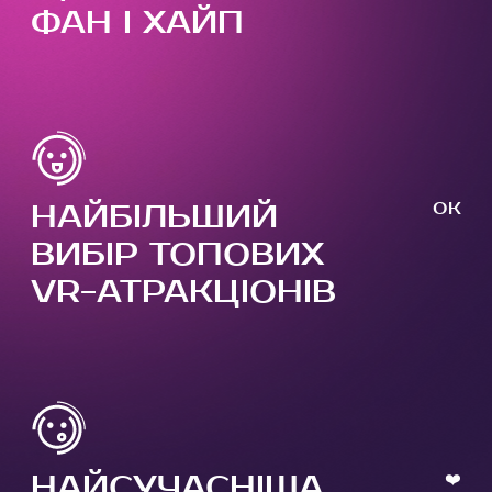
ФАН І ХАЙП
НАЙБІЛЬШИЙ
OK
ВИБІР ТОПОВИХ
VR-АТРАКЦІОНІВ
НАЙСУЧАСНІША
❤️