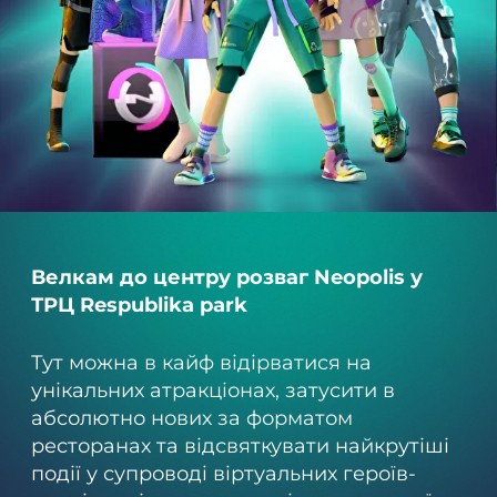
Карта 360°
+380 68 999 29 59
(
загальні питання
)
+380 97 499 79 79
(
дні народження
)
Велкам до центру розваг Neopolis у
ТРЦ Respublika park
Тут можна в кайф відірватися на
унікальних атракціонах, затусити в
абсолютно нових за форматом
ресторанах та відсвяткувати найкрутіші
події у супроводі віртуальних героїв-