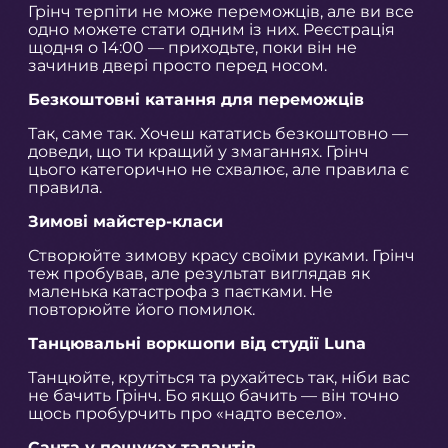
Грінч терпіти не може переможців, але ви все
одно можете стати одним із них. Реєстрація
щодня о 14:00 — приходьте, поки він не
зачинив двері просто перед носом.
Безкоштовні катання для переможців
Так, саме так. Хочеш кататись безкоштовно —
доведи, що ти кращий у змаганнях. Грінч
цього категорично не схвалює, але правила є
правила.
Зимові майстер-класи
Створюйте зимову красу своїми руками. Грінч
теж пробував, але результат виглядав як
маленька катастрофа з паєтками. Не
повторюйте його помилок.
Танцювальні воркшопи від студії Luna
Танцюйте, крутіться та рухайтесь так, ніби вас
не бачить Грінч. Бо якщо бачить — він точно
щось пробурчить про «надто весело».
Санта у пошуках талантів