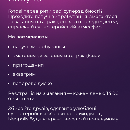
Готові перевірити свої суперздібності?
Проходьте павучі випробування, змагайтеся
за катання на атракціонах та проведіть день у
справжній супергеройській атмосфері
На вас чекають:
павучі випробування
змагання за катання на атракціонах
пригощання
аквагрим
паперове диско
Реєстрація на змагання — кожен день о 14:00
біля сцени
Збирайте друзів, одягайте улюблені
супергеройські образи та приходьте до
Neopolis Буде яскраво, весело й по-павучому!