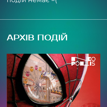
Карта 360°
+380 68 999 29 59
(
загальні питання
)
+380 97 499 79 79
(
дні народження
)
АРХІВ ПОДІЙ