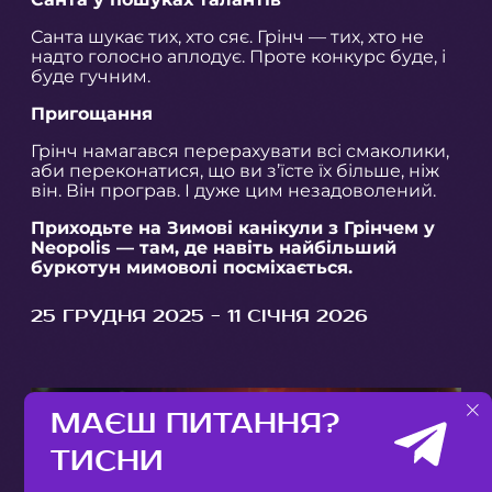
Санта шукає тих, хто сяє. Грінч — тих, хто не
надто голосно аплодує. Проте конкурс буде, і
буде гучним.
Пригощання
Грінч намагався перерахувати всі смаколики,
аби переконатися, що ви з’їсте їх більше, ніж
він. Він програв. І дуже цим незадоволений.
Приходьте на Зимові канікули з Грінчем у
Neopolis — там, де навіть найбільший
буркотун мимоволі посміхається.
25 ГРУДНЯ 2025 - 11 СІЧНЯ 2026
МАЄШ ПИТАННЯ?
ТИСНИ