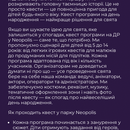
розкривають головну таємницю історії. Це не
просто квести — це повноцінна пригода для
дітей будь-якого віку. Квест програми на день
народження — найкраще рішення для свята
Якщо ви шукаєте ідею для свята, яке
залишиться у спогадах, квест програми на ДР
у Neopolis — саме те, що потрібно. Ми
пропонуємо сценарії для дітей від 5 до 14
років: від легких ігрових квестів для малюків
до продуманих місій для підлітків. Кожна
програма адаптована під вік і кількість
учасників. Організаторам не доведеться
думати ні про що — усе проведення свята
бере на себе наша команда: ведучі, аніматори,
актори, оператори та адміністратори. Ми
забезпечуємо костюми, реквізит, музику,
тематичне оформлення зони і навіть фото
після квесту — як спогад про найвеселіший
день народження.
Як проходить квест у парку Neopolis
Кожна програма починається з занурення у
сюжет. Діти отримують завдання від героїв,