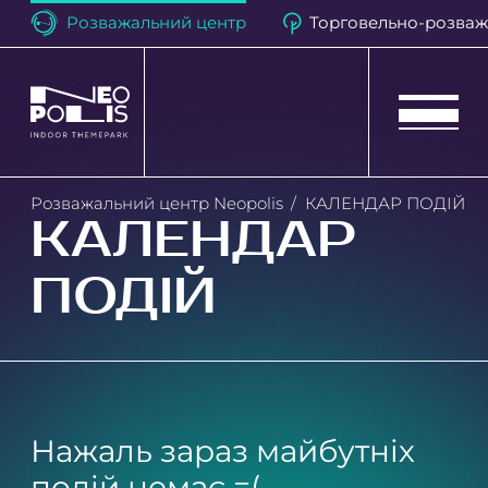
Розважальний центр
Торговельно-розваж
Neopolis
Розважальний центр Neopolis
КАЛЕНДАР ПОДІЙ
КАЛЕНДАР
День народження
ПОДІЙ
Календар подій
Розважальні атракціони
Програма лояльності
Нажаль зараз майбутніх
Квест-кімната
подій немає =(