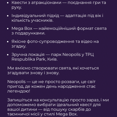
Квести з атракціонами — поєднання гри та
руху.
Індивідуальний підхід — адаптація під вік і
кількість учасників.
Mega Box — найемоційніший формат свята
з подарунками.
Якісне фото-супроводження та відео на
згадку.
Зручна локація — парк Neopolis у ТРЦ
Respublika Park, Київ.
Ми вміємо створювати свята, які хочеться
згадувати знову і знову.
Neopolis — це не просто розваги, це світ
пригод, де кожен день народження стає
легендою!
Запишіться на консультацію просто зараз, і ми
допоможемо вибрати ідеальний квест для
вашої дитини — від пошуку скарбів до
таємничої місії у стилі Mega Box.