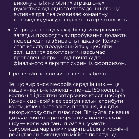
виконують їх на різних атракціонах і
рухаються від одного етапу до іншого. Це
активна гра, яка розвиває командну
взаємодію, увагу, швидкість та креативність.
У процесі пошуку скарбів діти вирішують
загадки, проходять випробування, долають
перешкоди та збирають підказки. Кожен
етап квесту продуманий так, щоб діти
залишалися захопленими весь час
проведення гри — від початку до
фінального відкриття скрині із сюрпризом.
Професійні костюми та квест-набори
Те, що вирізняє Neopolis серед інших, — це
наша унікальна колекція: понад 150 косплей-
костюмів і десятки авторських квест-наборів.
Кожен сценарій має свої унікальні атрибути
карти, ключі, артефакти, послання, які діти
використовують під час гри. Відчуйте, як ваше
дитяче свято перетворюється на справжнє
шоу — коли капітани піратів шукають
сокровища, чарівники варять зілля, а космічні
рейнджери виконують місію з порятунку