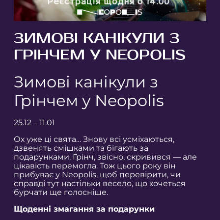
ЗИМОВІ КАНІКУЛИ З
ГРІНЧЕМ У NEOPOLIS
Зимові канікули з
Грінчем у Neopolis
25.12 – 11.01
Ох уже ці свята… Знову всі усміхаються,
дзвенять смішками та бігають за
подарунками. Грінч, звісно, скривився — але
цікавість перемогла. Тож цього року він
прибуває у Neopolis, щоб перевірити, чи
справді тут настільки весело, що хочеться
бурчати ще голосніше.
Щоденні змагання за подарунки