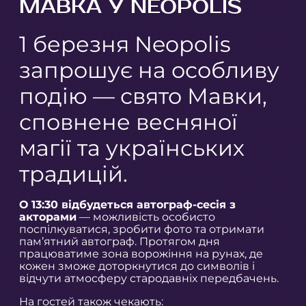
МАВКА У NEOPOLIS
1 березня Neopolis
запрошує на особливу
подію — свято Мавки,
сповнене весняної
магії та українських
традицій.
О 13:30 відбудеться автограф-сесія з
акторами
— можливість особисто
поспілкуватися, зробити фото та отримати
пам’ятний автограф. Протягом дня
працюватиме зона ворожіння на рунах, де
кожен зможе доторкнутися до символів і
відчути атмосферу стародавніх передбачень.
На гостей також чекають: