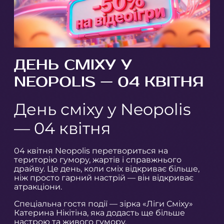
ДЕНЬ СМІХУ У
NEOPOLIS — 04 КВІТНЯ
День сміху у Neopolis
— 04 квітня
04 квітня Neopolis перетвориться на
територію гумору, жартів і справжнього
драйву. Це день, коли сміх відкриває більше,
ніж просто гарний настрій — він відкриває
атракціони.
Спеціальна гостя події — зірка «Ліги Сміху»
Катерина Нікітіна, яка додасть ще більше
настрою та живого гумору.