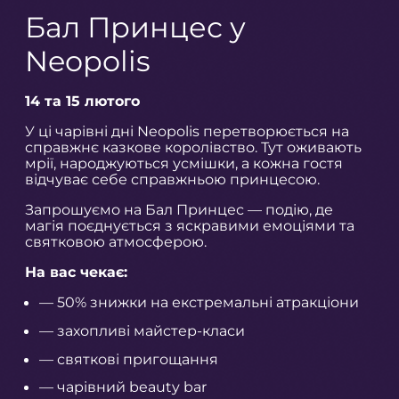
Бал Принцес у
Neopolis
14 та 15 лютого
У ці чарівні дні Neopolis перетворюється на
справжнє казкове королівство. Тут оживають
мрії, народжуються усмішки, а кожна гостя
відчуває себе справжньою принцесою.
Запрошуємо на Бал Принцес — подію, де
магія поєднується з яскравими емоціями та
святковою атмосферою.
На вас чекає:
— 50% знижки на екстремальні атракціони
— захопливі майстер-класи
— святкові пригощання
— чарівний beauty bar