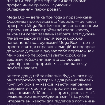
планети. Усе це з яскравими костюмами,
професійним гримом і сучасним
обладнанням парку розваг.
Mega Box — велика пригода з подарунками
Особлива пропозиція від Neopolis — це квест
програма Mega Box. Іменинник стає головним
героєм, який має пройти всі етапи квесту,
виконати серію завдань і зібрати всі підказки.
Фінал — відкриття величезної коробки,
наповненої подарунками! Mega Box — це не
просто свято, а справжня емоційна подорож,
де кожна дитина відчуває себе переможцем.
Ми можемо персоналізувати коробку за
вашими побажаннями: від солодощів і
сувенірів до сюрпризів, які залишаться у
пам’яті надовго.
Квести для дітей та підлітків будь-якого віку
Ми створюємо програми для різних вікових
груп: 5–7 років — казкові квести, наповнені
яскравими героями та простими веселими
завданнями; 8–10 років — пригодницькі місії з
командними випробуваннями; 11–14 років —
інтерактивні квести для підлітків з логічними