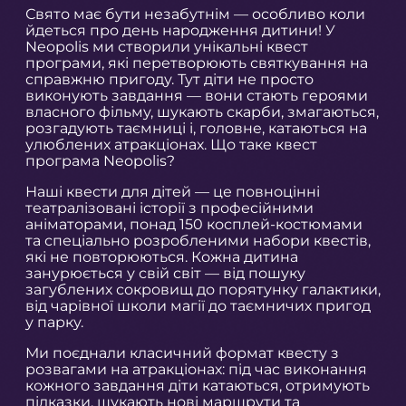
Свято має бути незабутнім — особливо коли
йдеться про день народження дитини! У
Neopolis ми створили унікальні квест
програми, які перетворюють святкування на
справжню пригоду. Тут діти не просто
виконують завдання — вони стають героями
власного фільму, шукають скарби, змагаються,
розгадують таємниці і, головне, катаються на
улюблених атракціонах. Що таке квест
програма Neopolis?
Наші квести для дітей — це повноцінні
театралізовані історії з професійними
аніматорами, понад 150 косплей-костюмами
та спеціально розробленими набори квестів,
які не повторюються. Кожна дитина
занурюється у свій світ — від пошуку
загублених сокровищ до порятунку галактики,
від чарівної школи магії до таємничих пригод
у парку.
Ми поєднали класичний формат квесту з
розвагами на атракціонах: під час виконання
кожного завдання діти катаються, отримують
підказки, шукають нові маршрути та