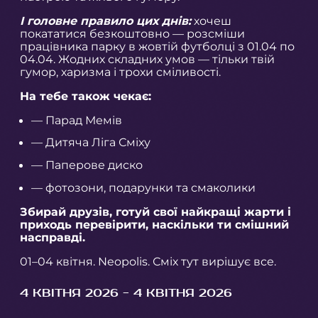
І головне правило цих днів:
хочеш
покататися безкоштовно — розсміши
працівника парку в жовтій футболці з 01.04 по
04.04. Жодних складних умов — тільки твій
гумор, харизма і трохи сміливості.
На тебе також чекає:
— Парад Мемів
— Дитяча Ліга Сміху
— Паперове диско
— фотозони, подарунки та смаколики
Збирай друзів, готуй свої найкращі жарти і
приходь перевірити, наскільки ти смішний
насправді.
01–04 квітня. Neopolis. Сміх тут вирішує все.
4 КВІТНЯ 2026 - 4 КВІТНЯ 2026