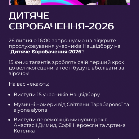
ДИТЯЧЕ
ЄВРОБАЧЕННЯ-2026
26 липня о 16:00 запрошуємо на відкрите
прослуховування учасників Нацвідбору на
"
Дитяче Євробачення-2026
"!
15 юних талантів зроблять свій перший крок
до великої сцени, а гості будуть вболівати за
зірочок!
На вас чекають:
Виступи 15 учасників Нацвідбору
Музичні номери від Світлани Тарабарової та
alyona alyona
Виступи переможців минулих років —
Анастасії Димид, Софії Нерсесян та Артема
Котенка