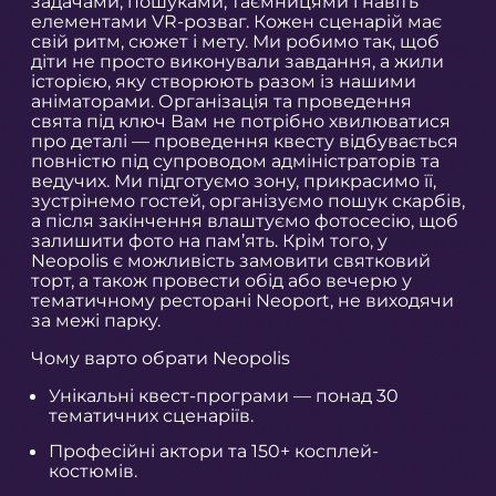
задачами, пошуками, таємницями і навіть
елементами VR-розваг. Кожен сценарій має
свій ритм, сюжет і мету. Ми робимо так, щоб
діти не просто виконували завдання, а жили
історією, яку створюють разом із нашими
аніматорами. Організація та проведення
свята під ключ Вам не потрібно хвилюватися
про деталі — проведення квесту відбувається
повністю під супроводом адміністраторів та
ведучих. Ми підготуємо зону, прикрасимо її,
зустрінемо гостей, організуємо пошук скарбів,
а після закінчення влаштуємо фотосесію, щоб
залишити фото на пам’ять. Крім того, у
Neopolis є можливість замовити святковий
торт, а також провести обід або вечерю у
тематичному ресторані Neoport, не виходячи
за межі парку.
Чому варто обрати Neopolis
Унікальні квест-програми — понад 30
тематичних сценаріїв.
Професійні актори та 150+ косплей-
костюмів.