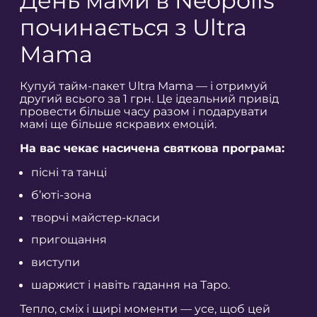
День мами в Neopolis
починається з Ultra
Mama
Купуй тайм-пакет Ultra Mama — і отримуй
другий всього за 1 грн. Це ідеальний привід
провести більше часу разом і подарувати
мамі ще більше яскравих емоцій.
На вас чекає насичена святкова програма:
пісні та танці
б’юті-зона
творчі майстер-класи
пригощання
виступи
шаржист і навіть гадання на Таро.
Тепло, сміх і щирі моменти — усе, щоб цей