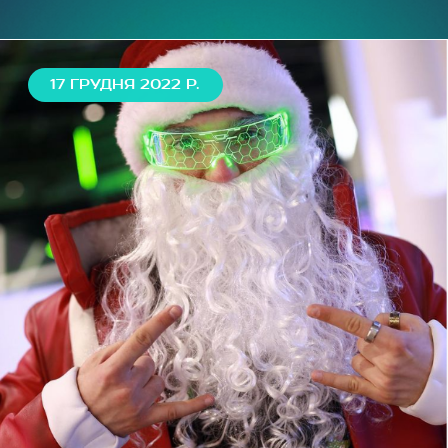
Карта 360°
17 ГРУДНЯ 2022 Р.
+380 68 999 29 59
(
загальні питання
)
+380 97 499 79 79
(
дні народження
)