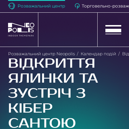
Розважальний центр
Торговельно-розваж
Neopolis
Розважальний центр Neopolis
Календар подій
Ві
ВІДКРИТТЯ
День народження
ЯЛИНКИ ТА
Календар подій
ЗУСТРІЧ З
Розважальні атракціони
КІБЕР
Програма лояльності
САНТОЮ
Квест-кімната