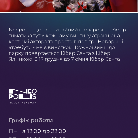
Neopolis - це не звичайний парк розваг. Кібер
тиматика тут у кожному винтику атракціона,
костюмі актора та просто в повітрі. Новорічні
атребути - не є винятком. Кожної зими до
парку повертається Кібер Санта з Кібер
Ялинкою. З 17 грудня до 7 січня Кібер Санта
Графік роботи
ПН
з 12:00 до 22:00